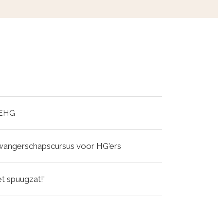
ZEHG
wangerschapscursus voor HG'ers
t spuugzat!'