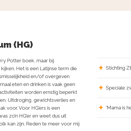
um (HG)
rry Potter boek, maar bij
Stichting 
jken. Het is een Latijnse term die
misselijkheid en/of overgeven
maal eten en drinken is vaak geen
Speciale z
activiteiten worden ernstig beperkt
n. Uitdroging, gewichtsverlies en
'Mama is he
ak voor. Voor HG’ers is een
as zo’n HG’er en weet dus uit
olk kan zijn. Reden te meer voor mij