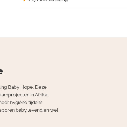
e
chting Baby Hope. Deze
aamprojecten in Afrika,
eer hygiëne tijdens
eboren baby levend en wel