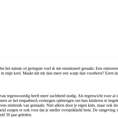
m het minste of geringste voel ik me emotioneel geraakt. Een ontroeren
 mijn keel. Maakt dat me dan meer een watje dan voorheen? Eerst dach
van tegenwoordig heeft meer zachtheid nodig. Als tegenwicht voor al di
kunnen ze het empathisch vermogen opbrengen om hun kinderen te begel
eens misbruik van gemaakt. Niet alleen door je eigen kids, maar ook doo
id zorgen er ook voor dat je sneller overprikkeld bent. De omgeving 
ld 50 jaar geleden.