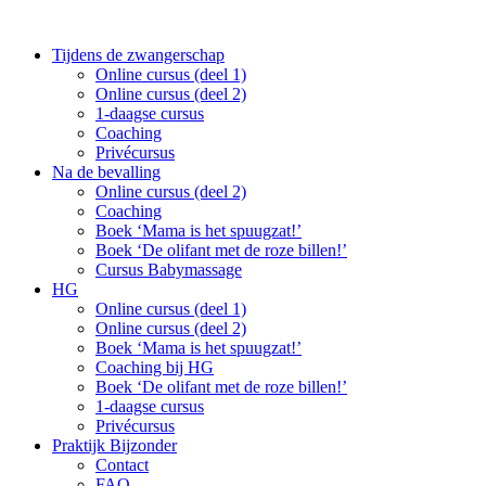
Tijdens de zwangerschap
Online cursus (deel 1)
Online cursus (deel 2)
1-daagse cursus
Coaching
Privécursus
Na de bevalling
Online cursus (deel 2)
Coaching
Boek ‘Mama is het spuugzat!’
Boek ‘De olifant met de roze billen!’
Cursus Babymassage
HG
Online cursus (deel 1)
Online cursus (deel 2)
Boek ‘Mama is het spuugzat!’
Coaching bij HG
Boek ‘De olifant met de roze billen!’
1-daagse cursus
Privécursus
Praktijk Bijzonder
Contact
FAQ