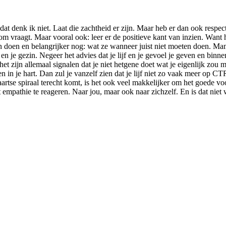
t denk ik niet. Laat die zachtheid er zijn. Maar heb er dan ook respect
jk om vraagt. Maar vooral ook: leer er de positieve kant van inzien. Wa
 doen en belangrijker nog: wat ze wanneer juist niet moeten doen. Mama
 en je gezin. Negeer het advies dat je lijf en je gevoel je geven en bin
… het zijn allemaal signalen dat je niet hetgene doet wat je eigenlijk z
 in je hart. Dan zul je vanzelf zien dat je lijf niet zo vaak meer op 
aartse spiraal terecht komt, is het ook veel makkelijker om het goede v
 empathie te reageren. Naar jou, maar ook naar zichzelf. En is dat niet 