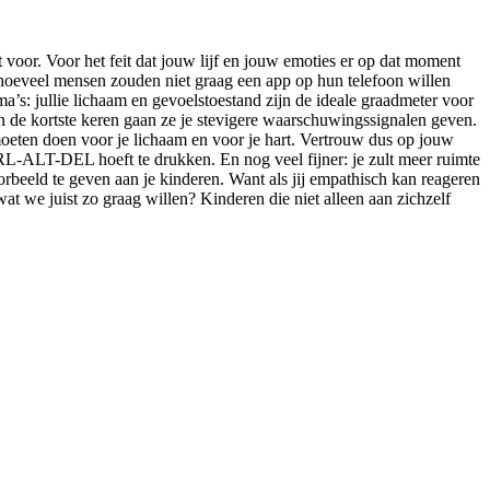
 voor. Voor het feit dat jouw lijf en jouw emoties er op dat moment
nt hoeveel mensen zouden niet graag een app op hun telefoon willen
’s: jullie lichaam en gevoelstoestand zijn de ideale graadmeter voor
nen de kortste keren gaan ze je stevigere waarschuwingssignalen geven.
ou moeten doen voor je lichaam en voor je hart. Vertrouw dus op jouw
CTRL-ALT-DEL hoeft te drukken. En nog veel fijner: je zult meer ruimte
oorbeeld te geven aan je kinderen. Want als jij empathisch kan reageren
wat we juist zo graag willen? Kinderen die niet alleen aan zichzelf