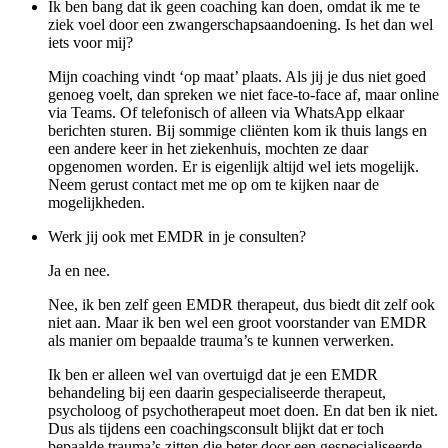
Ik ben bang dat ik geen coaching kan doen, omdat ik me te
ziek voel door een zwangerschapsaandoening. Is het dan wel
iets voor mij?
Mijn coaching vindt ‘op maat’ plaats. Als jij je dus niet goed
genoeg voelt, dan spreken we niet face-to-face af, maar online
via Teams. Of telefonisch of alleen via WhatsApp elkaar
berichten sturen. Bij sommige cliënten kom ik thuis langs en
een andere keer in het ziekenhuis, mochten ze daar
opgenomen worden. Er is eigenlijk altijd wel iets mogelijk.
Neem gerust contact met me op om te kijken naar de
mogelijkheden.
Werk jij ook met EMDR in je consulten?
Ja en nee.
Nee, ik ben zelf geen EMDR therapeut, dus biedt dit zelf ook
niet aan. Maar ik ben wel een groot voorstander van EMDR
als manier om bepaalde trauma’s te kunnen verwerken.
Ik ben er alleen wel van overtuigd dat je een EMDR
behandeling bij een daarin gespecialiseerde therapeut,
psycholoog of psychotherapeut moet doen. En dat ben ik niet.
Dus als tijdens een coachingsconsult blijkt dat er toch
bepaalde trauma’s zitten die beter door een gespecialiseerde