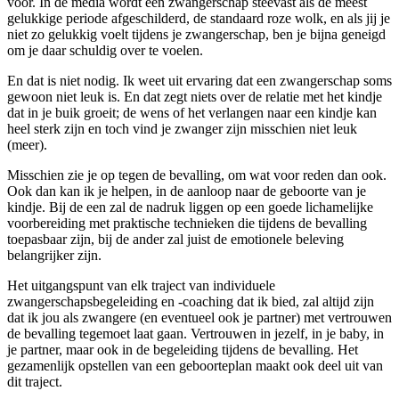
voor. In de media wordt een zwangerschap steevast als de meest
gelukkige periode afgeschilderd, de standaard roze wolk, en als jij je
niet zo gelukkig voelt tijdens je zwangerschap, ben je bijna geneigd
om je daar schuldig over te voelen.
En dat is niet nodig. Ik weet uit ervaring dat een zwangerschap soms
gewoon niet leuk is. En dat zegt niets over de relatie met het kindje
dat in je buik groeit; de wens of het verlangen naar een kindje kan
heel sterk zijn en toch vind je zwanger zijn misschien niet leuk
(meer).
Misschien zie je op tegen de bevalling, om wat voor reden dan ook.
Ook dan kan ik je helpen, in de aanloop naar de geboorte van je
kindje. Bij de een zal de nadruk liggen op een goede lichamelijke
voorbereiding met praktische technieken die tijdens de bevalling
toepasbaar zijn, bij de ander zal juist de emotionele beleving
belangrijker zijn.
Het uitgangspunt van elk traject van individuele
zwangerschapsbegeleiding en -coaching dat ik bied, zal altijd zijn
dat ik jou als zwangere (en eventueel ook je partner) met vertrouwen
de bevalling tegemoet laat gaan. Vertrouwen in jezelf, in je baby, in
je partner, maar ook in de begeleiding tijdens de bevalling. Het
gezamenlijk opstellen van een geboorteplan maakt ook deel uit van
dit traject.