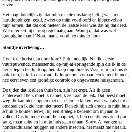
zeven…’
Het mag duidelijk zijn dat mijn reactie dusdanig heftig was, met
hartkloppingen, gegil, zweet op mijn voorhoofd en kippenvel op
mijn armen, dat dat ook meteen de laatste keer was dat hij dat deed.
Wel refereert hij er nog regelmatig aan. Want ja, ‘dat was wel
grappig he mam?’ Nou, mama vond het minder hoor.
Standje overleving…
Hoe ik de herfst dan door kom? Euh, moeilijk. Na die eerste
vuurspuwende, mensetende, op-mij-af-springende spin die ik in de
herfst tegen het lijf loop, ben ik op mijn hoede. Waar in mijn huis ik
ook kom, ik kijk eerst rond. Ik loop nooit zomaar een kamer binnen,
nee eerst even een grondige controle op ongewenste huisgenoten.
De tijden dat ik alleen thuis ben, zijn het ergst. Als ik geen
achterwacht heb, moet ik namelijk zelf aan de bak. Dat beest moet
weg. Ik kan niet stoppen met naar hem te kijken, want wat als ik me
omdraai en ik zie hem niet meer? Dan zit hij zich ergens in mijn huis
schuil te houden terwijl hij een strategie bedenkt om mij aan te
vallen. Dus hij moet dood. Ik snap het, ik ben een dierenvriend pur
sang, maar spinnen in mijn huis gaan er aan. Sorry. Al vangen ze
honderdduizend muggen en andere insecten, het maakt me niet uit.