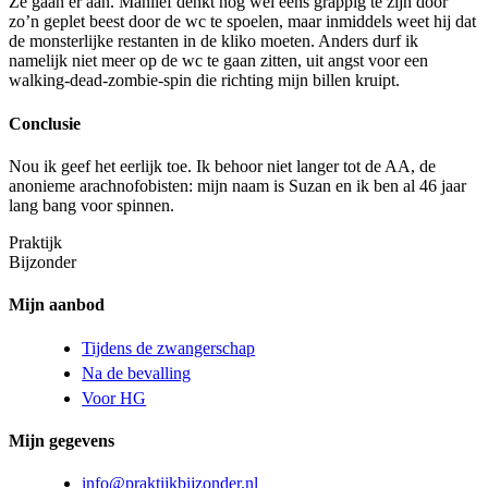
Ze gaan er aan. Manlief denkt nog wel eens grappig te zijn door
zo’n geplet beest door de wc te spoelen, maar inmiddels weet hij dat
de monsterlijke restanten in de kliko moeten. Anders durf ik
namelijk niet meer op de wc te gaan zitten, uit angst voor een
walking-dead-zombie-spin die richting mijn billen kruipt.
Conclusie
Nou ik geef het eerlijk toe. Ik behoor niet langer tot de AA, de
anonieme arachnofobisten: mijn naam is Suzan en ik ben al 46 jaar
lang bang voor spinnen.
Praktijk
Bijzonder
Mijn aanbod
Tijdens de zwangerschap
Na de bevalling
Voor HG
Mijn gegevens
info@praktijkbijzonder.nl