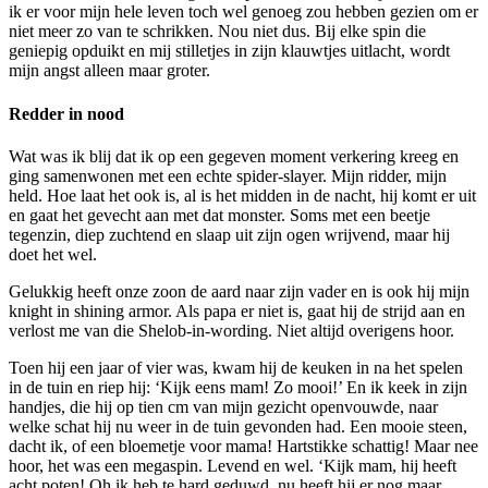
ik er voor mijn hele leven toch wel genoeg zou hebben gezien om er
niet meer zo van te schrikken. Nou niet dus. Bij elke spin die
geniepig opduikt en mij stilletjes in zijn klauwtjes uitlacht, wordt
mijn angst alleen maar groter.
Redder in nood
Wat was ik blij dat ik op een gegeven moment verkering kreeg en
ging samenwonen met een echte spider-slayer. Mijn ridder, mijn
held. Hoe laat het ook is, al is het midden in de nacht, hij komt er uit
en gaat het gevecht aan met dat monster. Soms met een beetje
tegenzin, diep zuchtend en slaap uit zijn ogen wrijvend, maar hij
doet het wel.
Gelukkig heeft onze zoon de aard naar zijn vader en is ook hij mijn
knight in shining armor. Als papa er niet is, gaat hij de strijd aan en
verlost me van die Shelob-in-wording. Niet altijd overigens hoor.
Toen hij een jaar of vier was, kwam hij de keuken in na het spelen
in de tuin en riep hij: ‘Kijk eens mam! Zo mooi!’ En ik keek in zijn
handjes, die hij op tien cm van mijn gezicht openvouwde, naar
welke schat hij nu weer in de tuin gevonden had. Een mooie steen,
dacht ik, of een bloemetje voor mama! Hartstikke schattig! Maar nee
hoor, het was een megaspin. Levend en wel. ‘Kijk mam, hij heeft
acht poten! Oh ik heb te hard geduwd, nu heeft hij er nog maar