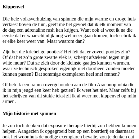
Kippenvel
Die hele volksverhuizing van spinnen die mijn warme en droge huis
verkiest boven de tuin, geeft me het gevoel dat ik elk moment van
de dag een adrenaline rush kan krijgen. Want ook al weet ik na die
eerste dat er waarschijnlijk nog wel meer gaan komen, toch schrik ik
er elke keer weer van. Maar waarom dan?
Zijn het die kriebelige pootjes? Het feit dat er zoveel pootjes zijn?
Of dat het zo’n grote zwarte vlek is, scherpt afstekend tegen mijn
witte muur? Dat ze zich door de kleinste gaatjes kunnen wurmen,
waar ze technisch gesproken eigenlijk niet doorheen zouden moeten
kunnen passen? Dat sommige exemplaren heel snel rennen?
Of heb ik een trauma overgehouden aan de film Arachnophobia die
ik in mijn jeugd een keer heb gezien? Ik weet het niet. Maar zelfs bij
het schrijven van dit stukje tekst zit ik al weer met kippenvel op mijn
armen.
Mijn historie met spinnen
Je zou toch denken dat exposure therapie hierbij zou hebben kunnen
helpen. Aangezien ik opgegroeid ben op een boerderij en daarnaast
ook het woonhuis de nodige exemplaren bevatte, zou je denken dat